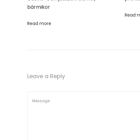
a
n
bármikor
t
o
v
Read 
:
s
Read more
A
i
r
o
g
u
n
a
d
Leave a Reply
t
t
h
e
i
W
o
o
r
n
l