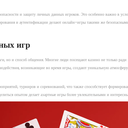
зопасности и защиту личных данных игроков. Это особенно важно в усло
рования и аутентификации делают онлайн-игры такими же безопасными,
ных игр
ги, но и способ общения. Многие люди посещают казино не только ради и
модействия, возникающие во время игры, создают уникальную атмосферу
роприятий, турниров и соревнований, что также способствует формиров
елиться опытом делает азартные игры более увлекательными и интересн