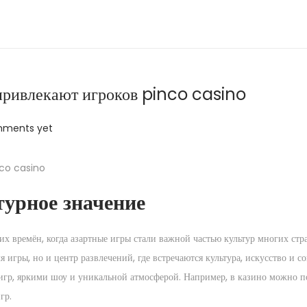
привлекают игроков pinco casino
mments yet
nco casino
турное значение
х времён, когда азартные игры стали важной частью культур многих стр
я игры, но и центр развлечений, где встречаются культура, искусство и с
игр, яркими шоу и уникальной атмосферой. Например, в казино можно п
гр.