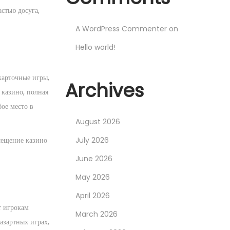
стью досуга,
A WordPress Commenter
on
Hello world!
карточные игры,
Archives
 казино, полная
бое место в
August 2026
осещение казино
July 2026
June 2026
May 2026
April 2026
т игрокам
March 2026
азартных играх,