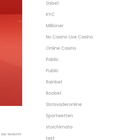
Gxbet
KYC
Millioner
Nv Casino Live Casino
Online Casino
Pablic
Public
Rainbet
Roobet
Slotsvaderonline
Sportwetten
stoichimata
ь вы можете
test