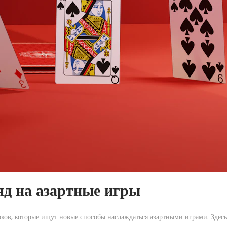
яд на азартные игры
ков, которые ищут новые способы наслаждаться азартными играми. Здес