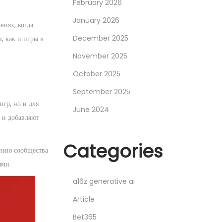
February 2026
January 2026
виях, когда
December 2025
 как и игры в
November 2025
October 2025
September 2025
гр, но и для
June 2024
 и добавляют
Categories
анию сообщества
ыми.
a16z generative ai
Article
Bet365