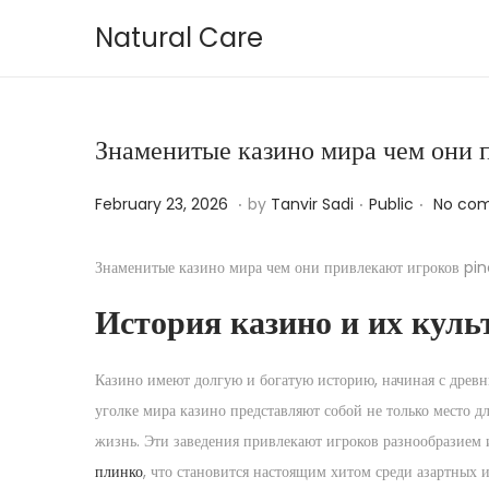
Natural Care
S
S
k
k
i
i
Знаменитые казино мира чем они 
p
p
t
t
.
.
.
P
F
P
February 23, 2026
by
Tanvir Sadi
Public
No co
o
o
o
e
o
n
c
s
b
s
a
o
Знаменитые казино мира чем они привлекают игроков pi
t
r
t
v
n
История казино и их куль
e
u
e
i
t
d
a
d
g
e
Казино имеют долгую и богатую историю, начиная с древни
o
r
i
a
n
уголке мира казино представляют собой не только место дл
n
y
n
t
t
жизнь. Эти заведения привлекают игроков разнообразием 
2
i
плинко
, что становится настоящим хитом среди азартных и
3
o