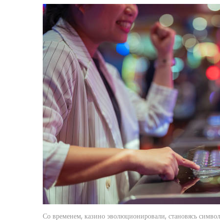
,
n
2
0
2
6
Со временем, казино эволюционировали, становясь символа