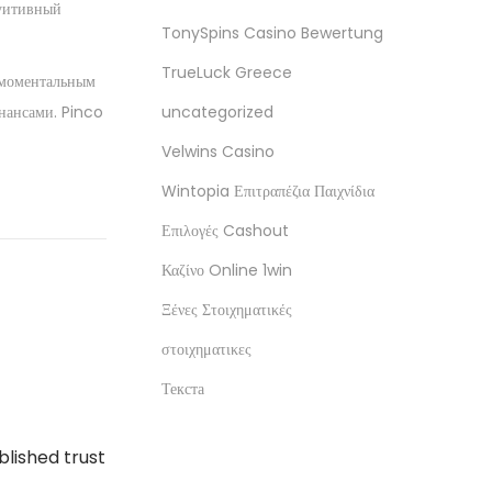
туитивный
TonySpins Casino Bewertung
TrueLuck Greece
я моментальным
инансами. Pinco
uncategorized
Velwins Casino
Wintopia Επιτραπέζια Παιχνίδια
Επιλογές Cashout
Καζίνο Online 1win
Ξένες Στοιχηματικές
στοιχηματικες
Текста
blished trust