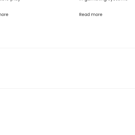
more
Read more