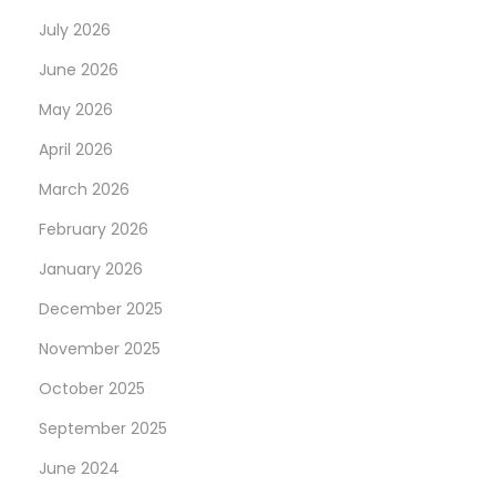
i
July 2026
n
June 2026
g
May 2026
d
e
April 2026
c
March 2026
i
February 2026
s
January 2026
i
o
December 2025
n
November 2025
s
October 2025
i
n
September 2025
c
June 2024
a