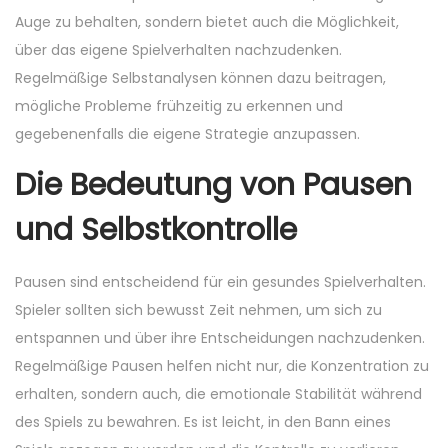
Auge zu behalten, sondern bietet auch die Möglichkeit,
über das eigene Spielverhalten nachzudenken.
Regelmäßige Selbstanalysen können dazu beitragen,
mögliche Probleme frühzeitig zu erkennen und
gegebenenfalls die eigene Strategie anzupassen.
Die Bedeutung von Pausen
und Selbstkontrolle
Pausen sind entscheidend für ein gesundes Spielverhalten.
Spieler sollten sich bewusst Zeit nehmen, um sich zu
entspannen und über ihre Entscheidungen nachzudenken.
Regelmäßige Pausen helfen nicht nur, die Konzentration zu
erhalten, sondern auch, die emotionale Stabilität während
des Spiels zu bewahren. Es ist leicht, in den Bann eines