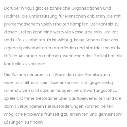
Darüber hinaus gibt es zahlreiche Organisationen und
Hotlines, die Unterstützung für Menschen anbieten, die mit
problematischem Spielverhalten kämpfen. Der Kontakt zu
diesen Stellen kann eine wertvolle Ressource sein, um Rat
und Hilfe zu erhalten. Es ist wichtig, keine Scham über das
eigene Spielverhalten zu empfinden und stattdessen aktiv
Hilfe in Anspruch zu nehmen, wenn man das Gefühl hat, die
Kontrolle zu verlieren.
Die Zusammenarbeit mit Freunden oder Familie kann
ebenfalls hilfreich sein. Spieler können sich gegenseitig
unterstützen und dazu ermutigen, verantwortungsvoll zu
spielen. Offene Gespräche über das Spielverhalten und die
damit verbundenen Herausforderungen können helfen,
mögliche Probleme frühzeitig zu erkennen und gemeinsam
Lösungen zu finden.