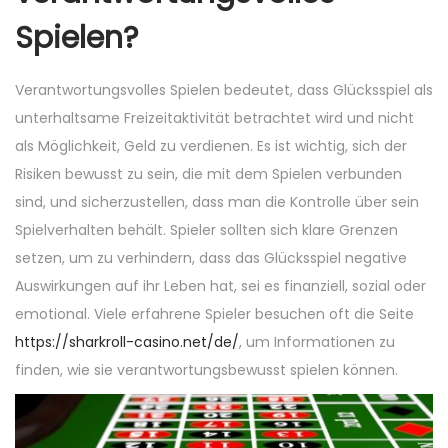
n
0
n
n
Spielen?
2
6
Verantwortungsvolles Spielen bedeutet, dass Glücksspiel als
unterhaltsame Freizeitaktivität betrachtet wird und nicht
als Möglichkeit, Geld zu verdienen. Es ist wichtig, sich der
Risiken bewusst zu sein, die mit dem Spielen verbunden
sind, und sicherzustellen, dass man die Kontrolle über sein
Spielverhalten behält. Spieler sollten sich klare Grenzen
setzen, um zu verhindern, dass das Glücksspiel negative
Auswirkungen auf ihr Leben hat, sei es finanziell, sozial oder
emotional. Viele erfahrene Spieler besuchen oft die Seite
https://sharkroll-casino.net/de/
, um Informationen zu
finden, wie sie verantwortungsbewusst spielen können.