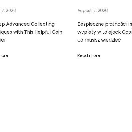
 7, 2026
August 7, 2026
op Advanced Collecting
Bezpieczne płatności i 
ques with This Helpful Coin
wypłaty w Lolajack Casi
ier
co musisz wiedzieć
more
Read more