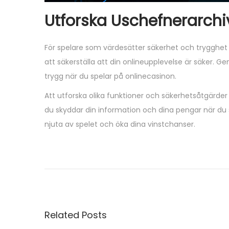
Utforska Uschefnerarch
För spelare som värdesätter säkerhet och trygghet
att säkerställa att din onlineupplevelse är säker. G
trygg när du spelar på onlinecasinon.
Att utforska olika funktioner och säkerhetsåtgärde
du skyddar din information och dina pengar när du
njuta av spelet och öka dina vinstchanser.
P
P
U
r
n
o
e
l
v
o
s
i
c
Related Posts
o
k