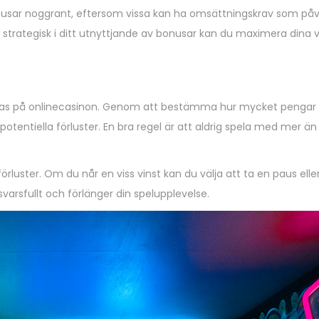
l bonusar noggrant, eftersom vissa kan ha omsättningskrav som på
 strategisk i ditt utnyttjande av bonusar kan du maximera dina v
ckas på onlinecasinon. Genom att bestämma hur mycket pengar du
tentiella förluster. En bra regel är att aldrig spela med mer än
förluster. Om du når en viss vinst kan du välja att ta en paus elle
svarsfullt och förlänger din spelupplevelse.