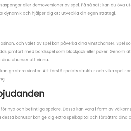
tsaspengar eller demoversioner av spel. På så sätt kan du öva uta
ets dynamik och hjälper dig att utveckla din egen strategi.
casinon, och valet av spel kan påverka dina vinstchanser. Spel s
dds jämfört med bordsspel som blackjack eller poker. Genom att
dina chanser att vinna.
kan ge stora vinster. Att förstå spelets struktur och vilka spel s
ng.
rbjudanden
 för nya och befintliga spelare. Dessa kan vara i form av välkom
a dessa bonusar kan ge dig extra spelkapital och förbättra dina 