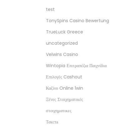
test
TonySpins Casino Bewertung
TrueLuck Greece
uncategorized
Velwins Casino
Wintopia Επιτραπέζια Παιχνίδια
Επιλογές Cashout
Καζίνο Online 1win
Ξένες Στοιχηματικές
στοιχηματικες
Текста