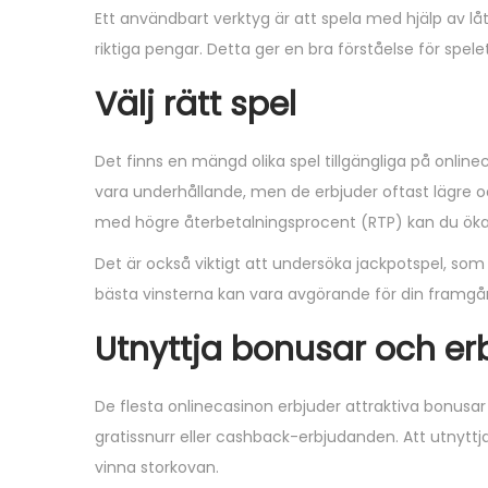
Ett användbart verktyg är att spela med hjälp av lå
n
riktiga pengar. Detta ger en bra förståelse för spel
Välj rätt spel
Det finns en mängd olika spel tillgängliga på online
vara underhållande, men de erbjuder oftast lägre o
med högre återbetalningsprocent (RTP) kan du öka 
Det är också viktigt att undersöka jackpotspel, som 
bästa vinsterna kan vara avgörande för din framgå
Utnyttja bonusar och e
De flesta onlinecasinon erbjuder attraktiva bonusar
gratissnurr eller cashback-erbjudanden. Att utnyttj
vinna storkovan.