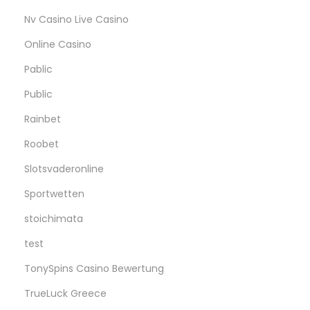
f
Nv Casino Live Casino
o
r
Online Casino
b
Pablic
e
Public
g
Rainbet
y
n
Roobet
d
Slotsvaderonline
e
Sportwetten
r
e
stoichimata
test
TonySpins Casino Bewertung
TrueLuck Greece