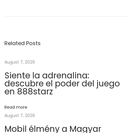
P
P
D
r
i
o
e
s
v
c
s
i
o
Related Posts
o
v
t
u
e
s
r
August 7, 2026
n
p
t
Siente la adrenalina:
o
h
a
descubre el poder del juego
s
e
en 888starz
t
s
v
:
e
Read more
c
i
August 7, 2026
r
Mobil élmény a Magyar
e