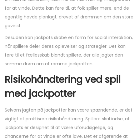
for at vinde. Dette kan føre til, at folk spiller mere, end de
egentlig havde planlagt, drevet af drømmen om den store
gevinst.
Desuden kan jackpots skabe en form for social interaktion,
når spillere deler deres oplevelser og strategier. Det kan
føre til et fællesskab blandt spillere, der alle jagter den
samme drøm om at ramme jackpotten.
Risikohåndtering ved spil
med jackpotter
Selvom jagten på jackpotter kan være spændende, er det
vigtigt at praktisere risikohåndtering. Spillere skal indse, at
jackpots er designet til at være uforudsigelige, og
chancerne for at vinde er ofte lave. Det er afgørende at