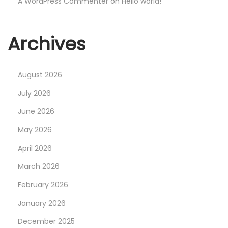
A WordPress Commenter
on
Hello world!
t
b
p
n
o
e
Archives
s
h
t
e
:
m
August 2026
m
July 2026
e
June 2026
l
May 2026
i
g
April 2026
h
March 2026
e
February 2026
d
e
January 2026
r
December 2025