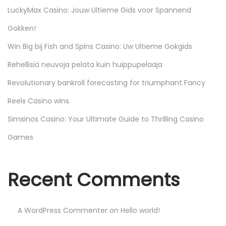
N
М
LuckyMax Casino: Jouw Ultieme Gids voor Spannend
e
а
Gokken!
x
к
Win Big bij Fish and Spins Casino: Uw Ultieme Gokgids
t
о
p
н
Rehellisiä neuvoja pelata kuin huippupelaaja
o
и
Revolutionary bankroll forecasting for triumphant Fancy
s
б
Reels Casino wins.
t
о
:
з
Simsinos Casino: Your Ultimate Guide to Thrilling Casino
ӣ
Games
О
ф
Recent Comments
л
а
й
A WordPress Commenter
on
Hello world!
н