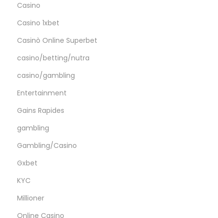
i
Casino
n
Casino 1xbet
o
Casinò Online Superbet
casino/betting/nutra
casino/gambling
Entertainment
Gains Rapides
gambling
Gambling/Casino
Gxbet
KYC
Millioner
Online Casino