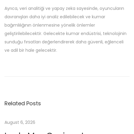
Ayrıca, veri analitiği ve yapay zeka sayesinde, oyuncuların
davranışları daha iyi analiz edilebilecek ve kumar
bağımlılığının önlenmesine yönelik önlemler
geliştirilebilecektir. Gelecekte kumar endüstrisi, teknolojinin
sunduğu fırsatları değerlendirerek daha güvenli, eğlenceli
ve adil bir hale gelecektir.
P
P
D
r
e
o
e
g
v
e
s
i
h
Related Posts
o
e
t
u
i
s
m
August 6, 2026
n
p
e