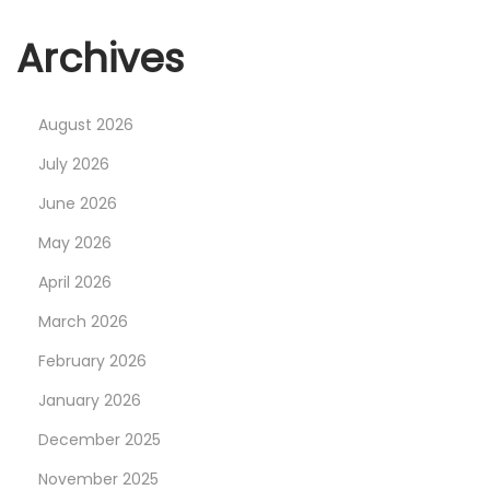
ё
о
Archives
н
л
August 2026
а
й
July 2026
н
June 2026
–
May 2026
к
April 2026
а
д
March 2026
о
February 2026
м
January 2026
а
ш
December 2025
б
November 2025