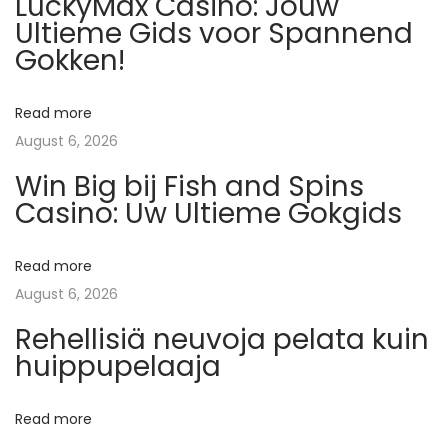
LuckyMax Casino: Jouw
o
n
a
Ultieme Gids voor Spannend
s
o
Gokken!
t
n
v
:
t
Read more
h
i
August 6, 2026
u
Win Big bij Fish and Spins
l
g
Casino: Uw Ultieme Gokgids
d
v
a
o
Read more
o
t
August 6, 2026
r
Rehellisiä neuvoja pelata kuin
w
i
huippupelaaja
i
o
n
Read more
n