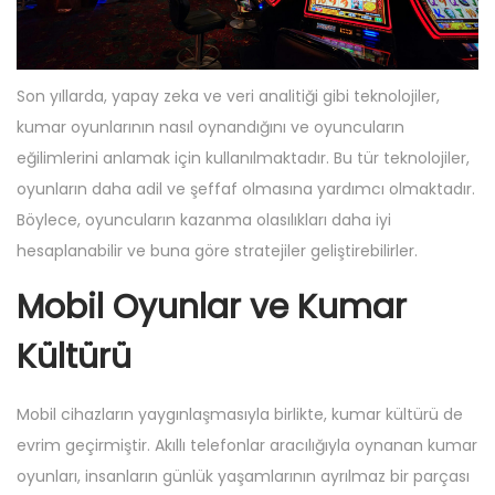
Son yıllarda, yapay zeka ve veri analitiği gibi teknolojiler,
kumar oyunlarının nasıl oynandığını ve oyuncuların
eğilimlerini anlamak için kullanılmaktadır. Bu tür teknolojiler,
oyunların daha adil ve şeffaf olmasına yardımcı olmaktadır.
Böylece, oyuncuların kazanma olasılıkları daha iyi
hesaplanabilir ve buna göre stratejiler geliştirebilirler.
Mobil Oyunlar ve Kumar
Kültürü
Mobil cihazların yaygınlaşmasıyla birlikte, kumar kültürü de
evrim geçirmiştir. Akıllı telefonlar aracılığıyla oynanan kumar
oyunları, insanların günlük yaşamlarının ayrılmaz bir parçası