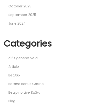
е
October 2025
ҳ
September 2025
т
а
June 2024
р
а
Categories
с
т
P
a16z generative ai
i
Article
n
Bet365
c
o
Betano Bonus Casino
c
Betspino Live Καζίνο
a
Blog
s