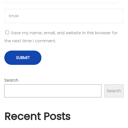
r
a
t
e
Save my name, email, and website in this browser for
g
the next time I comment.
i
e
ë
n
o
Search
n
t
Search
h
u
Recent Posts
l
d