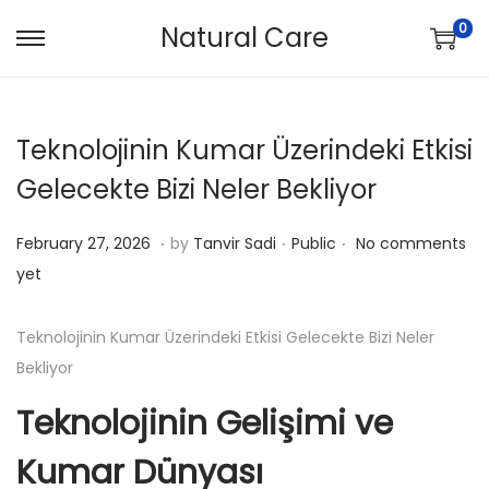
0
Natural Care
S
S
k
k
i
i
Teknolojinin Kumar Üzerindeki Etkisi
p
p
t
t
Gelecekte Bizi Neler Bekliyor
o
o
.
.
.
n
c
P
F
P
February 27, 2026
by
Tanvir Sadi
Public
No comments
a
o
o
e
o
yet
v
n
s
b
s
i
t
t
r
t
Teknolojinin Kumar Üzerindeki Etkisi Gelecekte Bizi Neler
g
e
e
u
e
Bekliyor
a
n
d
a
d
Teknolojinin Gelişimi ve
t
t
o
r
i
i
n
y
n
Kumar Dünyası
o
2