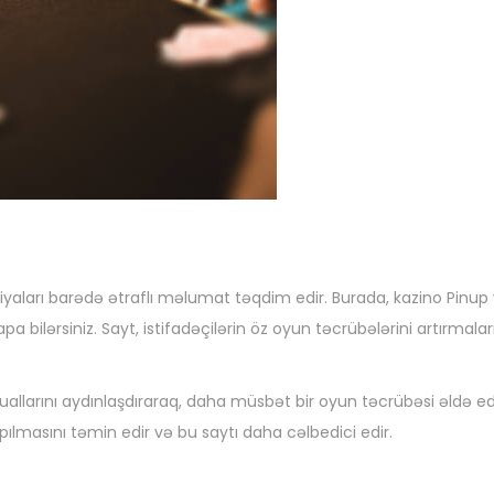
giyaları barədə ətraflı məlumat təqdim edir. Burada, kazino Pinup
 bilərsiniz. Sayt, istifadəçilərin öz oyun təcrübələrini artırmal
ı suallarını aydınlaşdıraraq, daha müsbət bir oyun təcrübəsi əldə edə
pılmasını təmin edir və bu saytı daha cəlbedici edir.