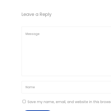
a
a
l
Leave a Reply
a
t
r
ı
i
a
o
d
d
n
ı
m
-
a
d
d
ı
Save my name, email, and website in this brows
m