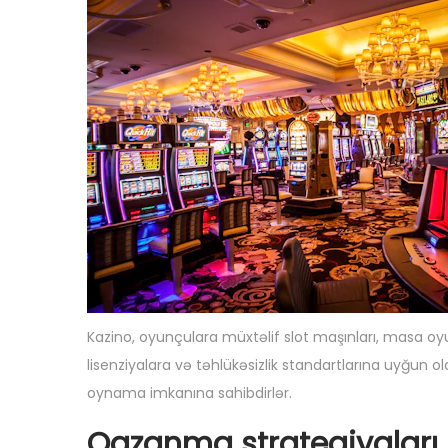
2
n
0
2
6
Kazino, oyunçulara müxtəlif slot maşınları, masa oyun
lisenziyalara və təhlükəsizlik standartlarına uyğun ol
oynama imkanına sahibdirlər.
Qazanma strategiyaları