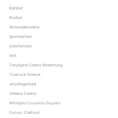
o
Rainbet
l
Roobet
a
n
Slotsvaderonline
l
Sportwetten
a
stoichimata
r
test
TonySpins Casino Bewertung
TrueLuck Greece
uncategorized
Velwins Casino
Wintopia Επιτραπέζια Παιχνίδια
Επιλογές Cashout