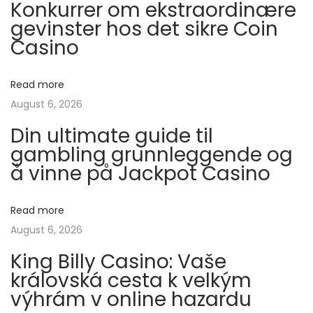
Konkurrer om ekstraordinære
o
n
a
gevinster hos det sikre Coin
s
l
Casino
t
í
v
:
n
Read more
e
i
August 6, 2026
a
Din ultimate guide til
:
g
gambling grunnleggende og
m
å vinne på Jackpot Casino
e
a
j
o
Read more
t
r
August 6, 2026
e
i
King Billy Casino: Vaše
s
královská cesta k velkým
o
t
výhrám v online hazardu
r