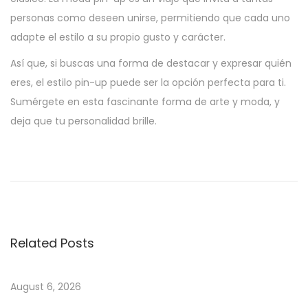
personas como deseen unirse, permitiendo que cada uno
adapte el estilo a su propio gusto y carácter.
Así que, si buscas una forma de destacar y expresar quién
eres, el estilo pin-up puede ser la opción perfecta para ti.
Sumérgete en esta fascinante forma de arte y moda, y
deja que tu personalidad brille.
P
P
A
r
p
o
e
u
v
e
s
i
s
Related Posts
o
t
t
u
a
s
s
August 6, 2026
n
p
e