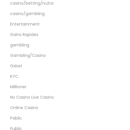
casino/betting/nutra
ı
ş
casino/gambling
b
Entertainment
i
Gains Rapides
l
gambling
i
n
Gambling/Casino
m
Gxbet
ə
KYC
s
i
Millioner
v
Nv Casino Live Casino
a
Online Casino
c
Pablic
i
b
Public