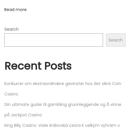
n
a
Read more
g
a
Search
m
o
Search
n
e
Recent Posts
d
a
s
Konkurrer om ekstraordinære gevinster hos det sikre Coin
,
Casino
p
a
Din ultimate guide til gambling grunnleggende og å vinne
g
på Jackpot Casino
o
King Billy Casino: Vaše královská cesta k velkým výhrám v
s