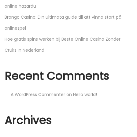
r
online hazardu
á
Brango Casino: Din ultimata guide till att vinna stort på
p
onlinespel
i
Hoe gratis spins werken bij Beste Online Casino Zonder
d
o
Cruks in Nederland
s
y
Recent Comments
p
r
o
A WordPress Commenter
on
Hello world!
m
o
Archives
c
i
o