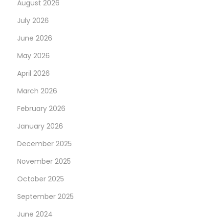
August 2026
n
July 2026
e
s
June 2026
ú
May 2026
t
April 2026
i
l
March 2026
e
February 2026
s
January 2026
N
G
December 2025
e
a
x
m
November 2025
t
b
October 2025
p
l
September 2025
o
i
s
n
June 2024