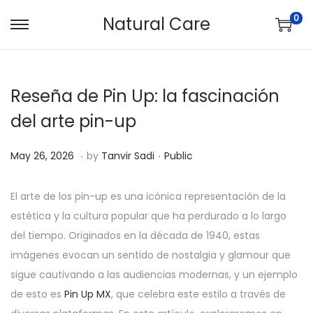
0
Natural Care
S
S
k
k
i
i
Reseña de Pin Up: la fascinación
p
p
t
t
del arte pin-up
o
o
.
.
n
c
P
M
P
May 26, 2026
by
Tanvir Sadi
Public
a
o
o
a
o
v
n
s
y
s
El arte de los pin-up es una icónica representación de la
i
t
t
2
t
estética y la cultura popular que ha perdurado a lo largo
g
e
e
6
e
del tiempo. Originados en la década de 1940, estas
a
n
d
,
d
imágenes evocan un sentido de nostalgia y glamour que
t
t
o
2
i
sigue cautivando a las audiencias modernas, y un ejemplo
i
n
0
n
de esto es
Pin Up MX
, que celebra este estilo a través de
o
2