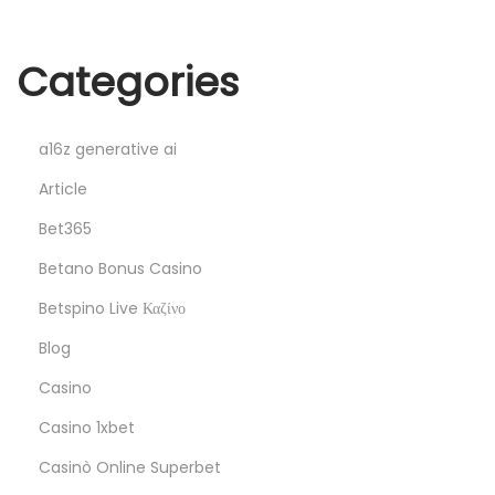
t
g
:
d
Categories
ü
n
y
a16z generative ai
a
Article
s
Bet365
ı
n
Betano Bonus Casino
a
Betspino Live Καζίνο
t
Blog
a
Casino
m
b
Casino 1xbet
a
Casinò Online Superbet
x