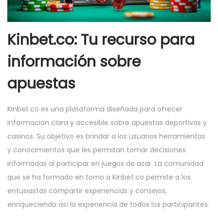
Kinbet.co: Tu recurso para
información sobre
apuestas
Kinbet.co es una plataforma diseñada para ofrecer
información clara y accesible sobre apuestas deportivas y
casinos. Su objetivo es brindar a los usuarios herramientas
y conocimientos que les permitan tomar decisiones
informadas al participar en juegos de azar. La comunidad
que se ha formado en torno a Kinbet.co permite a los
entusiastas compartir experiencias y consejos,
enriqueciendo así la experiencia de todos los participantes.