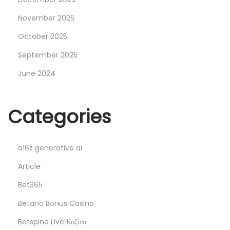
l
November 2025
i
October 2025
n
e
September 2025
c
June 2024
a
s
Categories
i
n
o
a16z generative ai
s
Article
W
h
Bet365
y
Betano Bonus Casino
U
Betspino Live Καζίνο
n