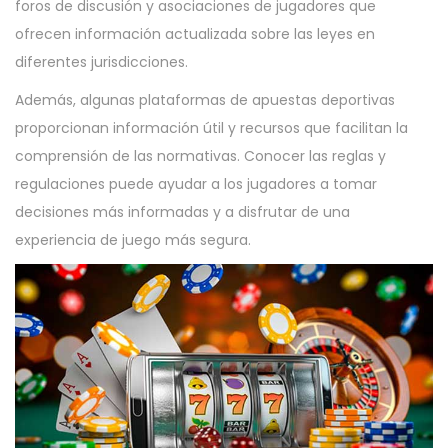
foros de discusión y asociaciones de jugadores que
ofrecen información actualizada sobre las leyes en
diferentes jurisdicciones.
Además, algunas plataformas de apuestas deportivas
proporcionan información útil y recursos que facilitan la
comprensión de las normativas. Conocer las reglas y
regulaciones puede ayudar a los jugadores a tomar
decisiones más informadas y a disfrutar de una
experiencia de juego más segura.