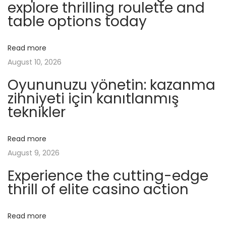
a
explore thrilling roulette and
s
a
table options today
t
t
v
:
e
Read more
g
i
August 10, 2026
i
Oyununuzu yönetin: kazanma
e
g
zihniyeti için kanıtlanmış
s
teknikler
a
a
t
U
Read more
t
n
August 9, 2026
k
i
Experience the cutting-edge
n
thrill of elite casino action
o
o
w
Read more
n