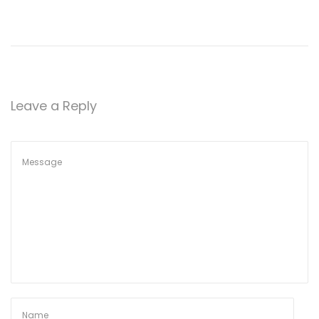
n
H
o
w
t
o
Leave a Reply
m
a
x
i
m
i
z
e
y
o
u