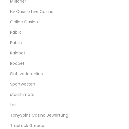
Millioner
e
Nv Casino Live Casino
t
Online Casino
Pablic
Public
Rainbet
Roobet
Slotsvaderonline
Sportwetten
stoichimata
test
TonySpins Casino Bewertung
TrueLuck Greece