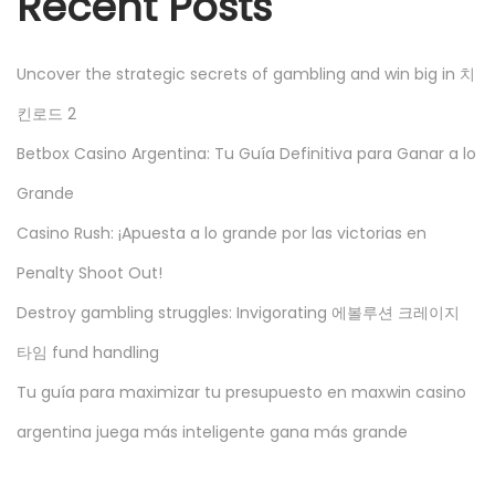
Recent Posts
e
г
x
р
t
о
Uncover the strategic secrets of gambling and win big in 치
p
в
킨로드 2
o
ы
Betbox Casino Argentina: Tu Guía Definitiva para Ganar a lo
s
е
t
п
Grande
:
р
Casino Rush: ¡Apuesta a lo grande por las victorias en
и
Penalty Shoot Out!
к
л
Destroy gambling struggles: Invigorating 에볼루션 크레이지
ю
타임 fund handling
ч
Tu guía para maximizar tu presupuesto en maxwin casino
е
argentina juega más inteligente gana más grande
н
и