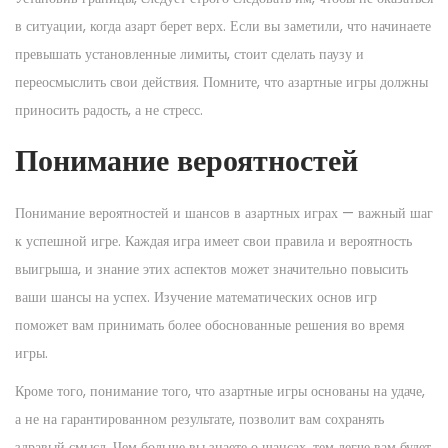
в ситуации, когда азарт берет верх. Если вы заметили, что начинаете
превышать установленные лимиты, стоит сделать паузу и
переосмыслить свои действия. Помните, что азартные игры должны
приносить радость, а не стресс.
Понимание вероятностей
Понимание вероятностей и шансов в азартных играх — важный шаг
к успешной игре. Каждая игра имеет свои правила и вероятность
выигрыша, и знание этих аспектов может значительно повысить
ваши шансы на успех. Изучение математических основ игр
поможет вам принимать более обоснованные решения во время
игры.
Кроме того, понимание того, что азартные игры основаны на удаче,
а не на гарантированном результате, позволит вам сохранять
здравый смысл. Чем больше вы знаете о шансах, тем легче вам будет