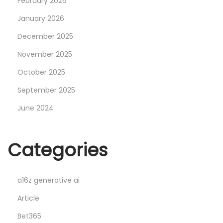
February 2026
а
к
January 2026
P
December 2025
i
November 2025
n
U
October 2025
p
September 2025
м
June 2024
е
н
я
Categories
е
т
a16z generative ai
в
а
Article
ш
Bet365