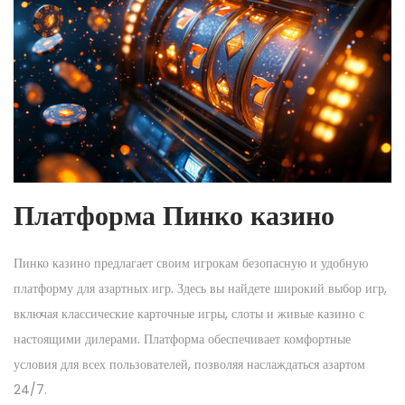
Платформа Пинко казино
Пинко казино предлагает своим игрокам безопасную и удобную
платформу для азартных игр. Здесь вы найдете широкий выбор игр,
включая классические карточные игры, слоты и живые казино с
настоящими дилерами. Платформа обеспечивает комфортные
условия для всех пользователей, позволяя наслаждаться азартом
24/7.