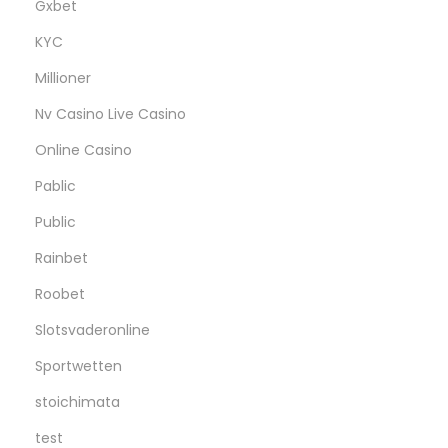
Gxbet
KYC
Millioner
Nv Casino Live Casino
Online Casino
Pablic
Public
Rainbet
Roobet
Slotsvaderonline
Sportwetten
stoichimata
test