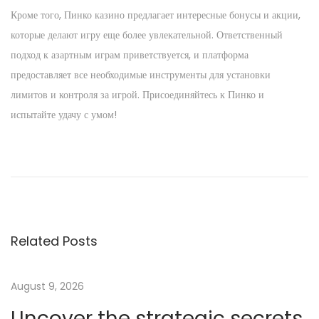
Кроме того, Пинко казино предлагает интересные бонусы и акции,
которые делают игру еще более увлекательной. Ответственный
подход к азартным играм приветствуется, и платформа
предоставляет все необходимые инструменты для установки
лимитов и контроля за игрой. Присоединяйтесь к Пинко и
испытайте удачу с умом!
P
P
О
r
н
o
e
л
v
а
s
i
й
Related Posts
o
н
t
u
-
s
к
August 9, 2026
n
p
а
Uncover the strategic secrets