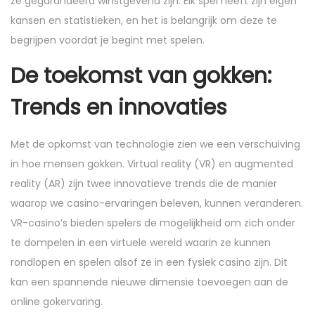
ze gegarandeerd winstgevend zijn. Elk spel heeft zijn eigen
kansen en statistieken, en het is belangrijk om deze te
begrijpen voordat je begint met spelen.
De toekomst van gokken:
Trends en innovaties
Met de opkomst van technologie zien we een verschuiving
in hoe mensen gokken. Virtual reality (VR) en augmented
reality (AR) zijn twee innovatieve trends die de manier
waarop we casino-ervaringen beleven, kunnen veranderen.
VR-casino’s bieden spelers de mogelijkheid om zich onder
te dompelen in een virtuele wereld waarin ze kunnen
rondlopen en spelen alsof ze in een fysiek casino zijn. Dit
kan een spannende nieuwe dimensie toevoegen aan de
online gokervaring.