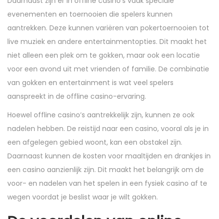
Daarnaast zijn er in offline casino’s vaak speciale
evenementen en toernooien die spelers kunnen
aantrekken. Deze kunnen variëren van pokertoernooien tot
live muziek en andere entertainmentopties. Dit maakt het
niet alleen een plek om te gokken, maar ook een locatie
voor een avond uit met vrienden of familie. De combinatie
van gokken en entertainment is wat veel spelers
aanspreekt in de offline casino-ervaring.
Hoewel offline casino’s aantrekkelijk zijn, kunnen ze ook
nadelen hebben. De reistijd naar een casino, vooral als je in
een afgelegen gebied woont, kan een obstakel zijn.
Daarnaast kunnen de kosten voor maaltijden en drankjes in
een casino aanzienlijk zijn. Dit maakt het belangrijk om de
voor- en nadelen van het spelen in een fysiek casino af te
wegen voordat je beslist waar je wilt gokken.