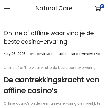
0
Natural Care
S
S
k
k
i
i
Online of offline waar vind je de
p
p
t
t
beste casino-ervaring
o
o
.
.
.
n
c
P
M
P
May 26, 2026
by
Tanvir Sadi
Public
No comments yet
a
o
o
a
o
v
n
s
y
s
Online of offline waar vind je de beste casino-ervaring
i
t
t
2
t
De aantrekkingskracht van
g
e
e
6
e
a
n
d
,
d
offline casino’s
t
t
o
2
i
i
n
0
n
Offline casino’s bieden een unieke ervaring die moeilijk te
o
2