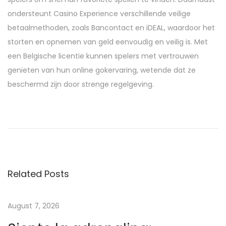
ondersteunt Casino Experience verschillende veilige
betaalmethoden, zoals Bancontact en iDEAL, waardoor het
storten en opnemen van geld eenvoudig en veilig is. Met
een Belgische licentie kunnen spelers met vertrouwen
genieten van hun online gokervaring, wetende dat ze
beschermd zijn door strenge regelgeving.
P
P
C
r
r
o
e
a
v
z
s
i
y
Related Posts
o
T
t
u
i
s
m
August 7, 2026
n
p
e