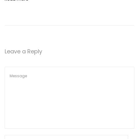
n
e
s
s
:
r
e
Leave a Reply
g
i
s
t
r
a
t
i
o
n