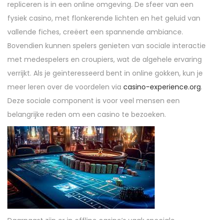
repliceren is in een online omgeving. De sfeer van een
n
6
fysiek casino, met flonkerende lichten en het geluid van
vallende fiches, creëert een spannende ambiance.
Bovendien kunnen spelers genieten van sociale interactie
met medespelers en croupiers, wat de algehele ervaring
verrijkt. Als je geïnteresseerd bent in online gokken, kun je
meer leren over de voordelen via
casino-experience.org
.
Deze sociale component is voor veel mensen een
belangrijke reden om een casino te bezoeken.