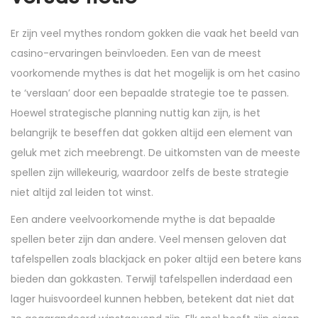
Er zijn veel mythes rondom gokken die vaak het beeld van
casino-ervaringen beïnvloeden. Een van de meest
voorkomende mythes is dat het mogelijk is om het casino
te ‘verslaan’ door een bepaalde strategie toe te passen.
Hoewel strategische planning nuttig kan zijn, is het
belangrijk te beseffen dat gokken altijd een element van
geluk met zich meebrengt. De uitkomsten van de meeste
spellen zijn willekeurig, waardoor zelfs de beste strategie
niet altijd zal leiden tot winst.
Een andere veelvoorkomende mythe is dat bepaalde
spellen beter zijn dan andere. Veel mensen geloven dat
tafelspellen zoals blackjack en poker altijd een betere kans
bieden dan gokkasten. Terwijl tafelspellen inderdaad een
lager huisvoordeel kunnen hebben, betekent dat niet dat