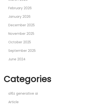
:
February 2026
a
January 2026
k
December 2025
ı
l
November 2025
l
October 2025
ı
September 2025
s
t
June 2024
r
a
Categories
t
e
j
a16z generative ai
i
Article
l