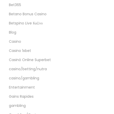
Bet365
e
r
Betano Bonus Casino
l
Betspino Live Καζίνο
e
Blog
k
Casino
u
m
Casino 1xbet
a
Casinò Online Superbet
r
casino/betting/nutra
k
o
casino/gambling
r
Entertainment
u
Gains Rapides
m
gambling
a
s