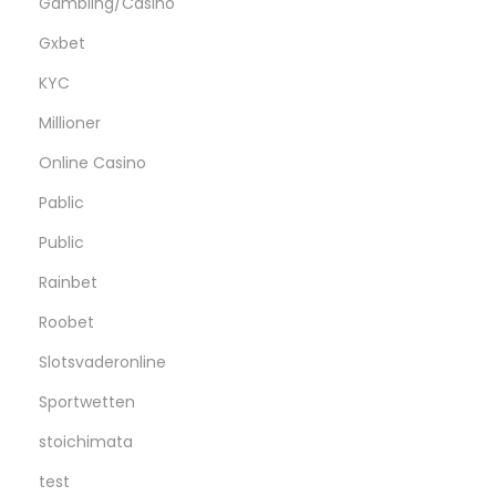
Gambling/Casino
ı
Gxbet
n
KYC
d
a
Millioner
g
Online Casino
e
Pablic
z
Public
i
n
Rainbet
i
Roobet
n
Slotsvaderonline
Sportwetten
stoichimata
test