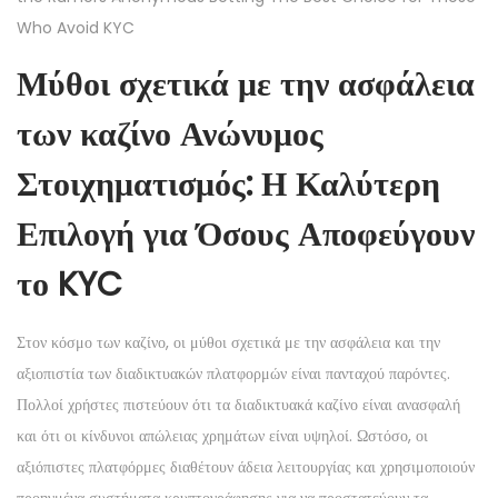
n
d
,
d
Who Avoid KYC
o
2
i
Μύθοι σχετικά με την ασφάλεια
n
0
n
2
των καζίνο Ανώνυμος
6
Στοιχηματισμός: Η Καλύτερη
Επιλογή για Όσους Αποφεύγουν
το KYC
Στον κόσμο των καζίνο, οι μύθοι σχετικά με την ασφάλεια και την
αξιοπιστία των διαδικτυακών πλατφορμών είναι πανταχού παρόντες.
Πολλοί χρήστες πιστεύουν ότι τα διαδικτυακά καζίνο είναι ανασφαλή
και ότι οι κίνδυνοι απώλειας χρημάτων είναι υψηλοί. Ωστόσο, οι
αξιόπιστες πλατφόρμες διαθέτουν άδεια λειτουργίας και χρησιμοποιούν