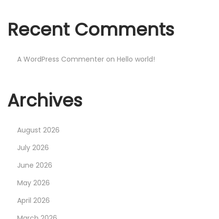
a
Recent Comments
r
ı
n
A WordPress Commenter
on
Hello world!
k
i
Archives
l
i
d
August 2026
i
July 2026
n
i
June 2026
a
May 2026
ç
April 2026
ı
n
March 2026