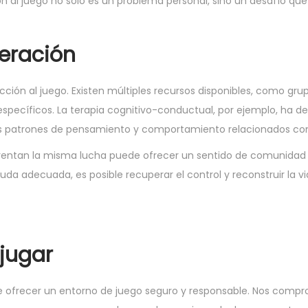
n al juego no solo es un problema personal, sino un desafío qu
eración
cción al juego. Existen múltiples recursos disponibles, como gru
específicos. La terapia cognitivo-conductual, por ejemplo, ha 
us patrones de pensamiento y comportamiento relacionados con
rentan la misma lucha puede ofrecer un sentido de comunidad 
ayuda adecuada, es posible recuperar el control y reconstruir la 
jugar
de ofrecer un entorno de juego seguro y responsable. Nos com