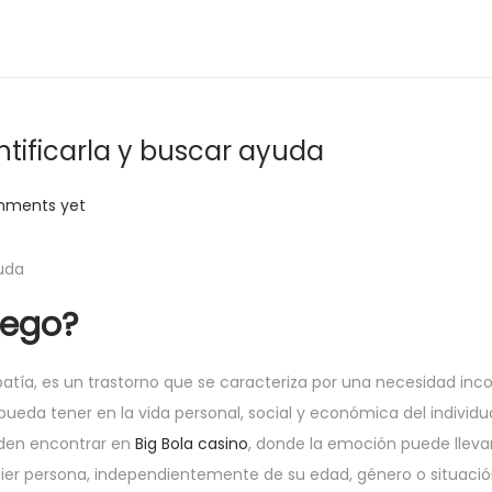
ntificarla y buscar ayuda
mments yet
yuda
uego?
tía, es un trastorno que se caracteriza por una necesidad inco
ueda tener en la vida personal, social y económica del individuo
eden encontrar en
Big Bola casino
, donde la emoción puede llev
ier persona, independientemente de su edad, género o situación