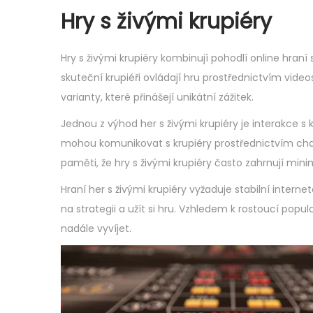
Hry s živými krupiéry
Hry s živými krupiéry kombinují pohodlí online hraní
skuteční krupiéři ovládají hru prostřednictvím video
varianty, které přinášejí unikátní zážitek.
Jednou z výhod her s živými krupiéry je interakce s 
mohou komunikovat s krupiéry prostřednictvím chat
paměti, že hry s živými krupiéry často zahrnují mini
Hraní her s živými krupiéry vyžaduje stabilní interne
na strategii a užít si hru. Vzhledem k rostoucí popu
nadále vyvíjet.