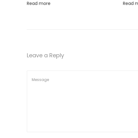
v
Read more
Read 
:
a
m
i
i
n
g
g
:
a
Leave a Reply
H
o
t
w
t
i
o
o
M
a
n
i
n
t