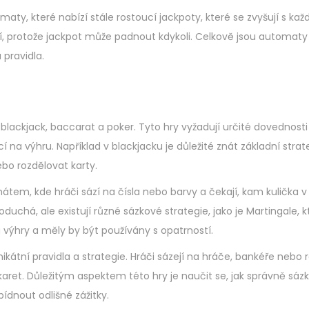
omaty, které nabízí stále rostoucí jackpoty, které se zvyšují s ka
í, protože jackpot může padnout kdykoli. Celkově jsou automaty
 pravidla.
a, blackjack, baccarat a poker. Tyto hry vyžadují určité dovednosti
na výhru. Například v blackjacku je důležité znát základní strate
ebo rozdělovat karty.
tem, kde hráči sází na čísla nebo barvy a čekají, kam kulička 
noduchá, ale existují různé sázkové strategie, jako je Martingale,
u výhry a měly by být používány s opatrností.
átní pravidla a strategie. Hráči sázejí na hráče, bankéře nebo 
ret. Důležitým aspektem této hry je naučit se, jak správně sázk
dnout odlišné zážitky.