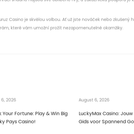
guruz Casino je skvělou volbou. Ať už jste nováček nebo zkušený h
 výhrám, které vám umožní prožít nezapomenutelné okamžiky.
 6, 2026
August 6, 2026
 Your Fortune: Play & Win Big
LuckyMax Casino: Jouw
ky Pays Casino!
Gids voor Spannend Go