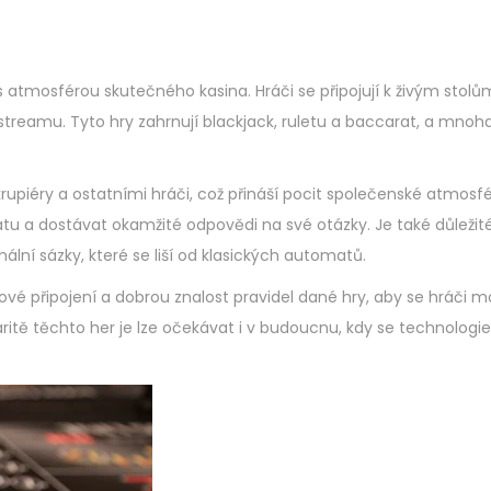
 s atmosférou skutečného kasina. Hráči se připojují k živým stolů
streamu. Tyto hry zahrnují blackjack, ruletu a baccarat, a mnohdy
krupiéry a ostatními hráči, což přináší pocit společenské atmosfé
u a dostávat okamžité odpovědi na své otázky. Je také důležit
mální sázky, které se liší od klasických automatů.
tové připojení a dobrou znalost pravidel dané hry, aby se hráči mo
laritě těchto her je lze očekávat i v budoucnu, kdy se technologi