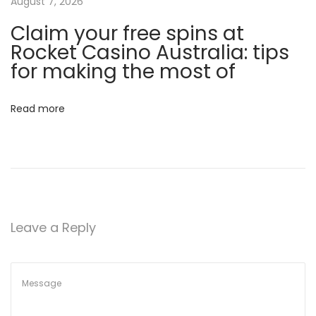
i
August 7, 2026
к
Claim your free spins at
o
а
Rocket Casino Australia: tips
з
for making the most of
n
а
р
Read more
т
н
ы
м
и
г
Leave a Reply
р
а
м
с
о