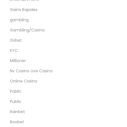
a
Gains Rapides
z
gambling
i
Gambling/Casino
n
o
Gxbet
d
KYC
ü
Millioner
n
Nv Casino Live Casino
y
a
Online Casino
s
Pablic
ı
Public
n
ı
Rainbet
n
Roobet
e