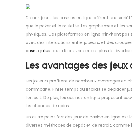
,
n
2
De nos jours, les casinos en ligne offrent une varié
0
que le poker et la roulette. Les graphismes et les 
2
physiques. Ces plateformes en ligne n’invitent p
5
avec des interactions entre joueurs, et des croupiers
casino julius
pour découvrir encore plus de divertis
Les avantages des jeux 
Les joueurs profitent de nombreux avantages en choi
commodité. Fini le temps où il fallait se déplacer 
l’on soit. De plus, les casinos en ligne proposent 
les chances de gains.
Un autre point fort des jeux de casino en ligne est l
diverses méthodes de dépôt et de retrait, comme le