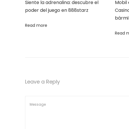
Siente la adrenalina: descubre el
Mobil
o
S
a
poder del juego en 888starz
Casino
s
u
bármi
t
c
v
Read more
:
c
Read 
e
i
s
s
g
i
n
a
C
Leave a Reply
a
t
s
i
i
n
o
o
s