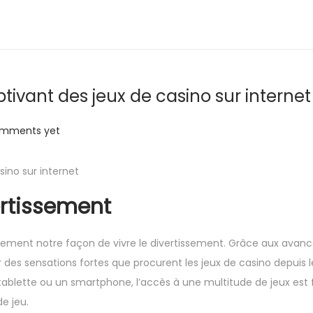
vant des jeux de casino sur internet
omments yet
ino sur internet
ertissement
alement notre façon de vivre le divertissement. Grâce aux avan
r des sensations fortes que procurent les jeux de casino depuis 
tablette ou un smartphone, l’accès à une multitude de jeux est f
e jeu.