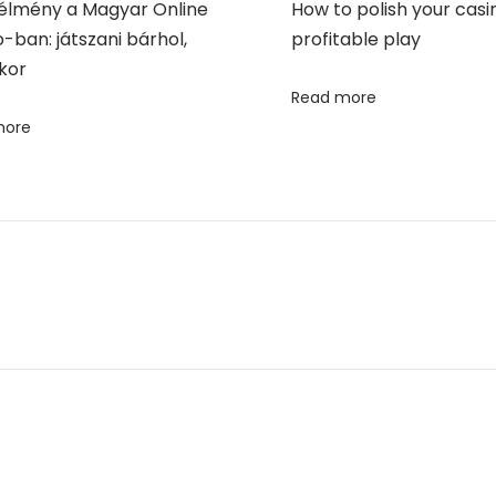
 élmény a Magyar Online
How to polish your cas
-ban: játszani bárhol,
profitable play
kor
Read more
more