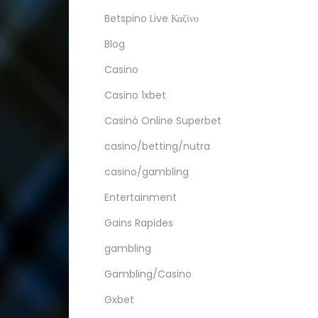
Betspino Live Καζίνο
Blog
Casino
Casino 1xbet
Casinò Online Superbet
casino/betting/nutra
casino/gambling
Entertainment
Gains Rapides
gambling
Gambling/Casino
Gxbet