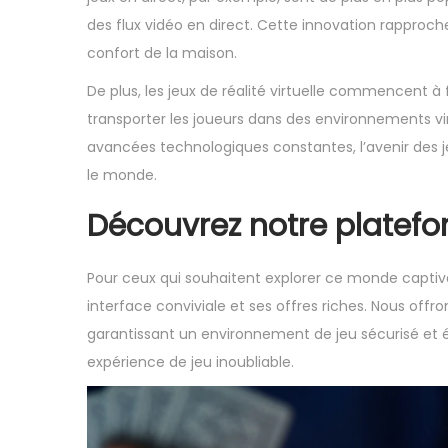
des flux vidéo en direct. Cette innovation rapproche 
confort de la maison.
De plus, les jeux de réalité virtuelle commencent 
transporter les joueurs dans des environnements vir
avancées technologiques constantes, l’avenir des j
le monde.
Découvrez notre platefo
Pour ceux qui souhaitent explorer ce monde captiva
interface conviviale et ses offres riches. Nous off
garantissant un environnement de jeu sécurisé et é
expérience de jeu inoubliable.