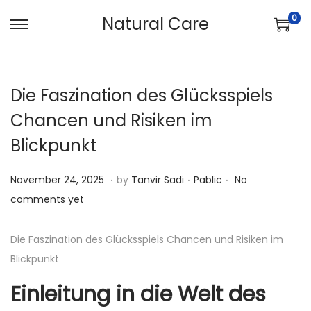
0
Natural Care
S
S
k
k
i
i
Die Faszination des Glücksspiels
p
p
t
t
Chancen und Risiken im
o
o
Blickpunkt
n
c
a
o
.
.
.
P
N
P
November 24, 2025
by
Tanvir Sadi
Pablic
No
v
n
o
o
o
comments yet
i
t
s
v
s
g
e
t
e
t
Die Faszination des Glücksspiels Chancen und Risiken im
a
n
e
m
e
Blickpunkt
t
t
d
b
d
i
Einleitung in die Welt des
o
e
i
o