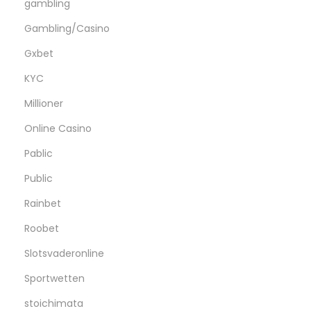
gambling
Gambling/Casino
Gxbet
KYC
Millioner
Online Casino
Pablic
Public
Rainbet
Roobet
Slotsvaderonline
Sportwetten
stoichimata