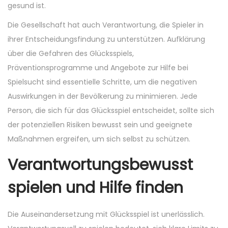
gesund ist.
Die Gesellschaft hat auch Verantwortung, die Spieler in
ihrer Entscheidungsfindung zu unterstützen. Aufklärung
über die Gefahren des Glücksspiels,
Präventionsprogramme und Angebote zur Hilfe bei
Spielsucht sind essentielle Schritte, um die negativen
Auswirkungen in der Bevölkerung zu minimieren. Jede
Person, die sich für das Glücksspiel entscheidet, sollte sich
der potenziellen Risiken bewusst sein und geeignete
Maßnahmen ergreifen, um sich selbst zu schützen.
Verantwortungsbewusst
spielen und Hilfe finden
Die Auseinandersetzung mit Glücksspiel ist unerlässlich.