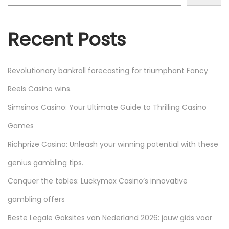
s
n
t
e
Recent Posts
:
s
y
p
Revolutionary bankroll forecasting for triumphant Fancy
e
Reels Casino wins.
l
Simsinos Casino: Your Ultimate Guide to Thrilling Casino
i
g
Games
r
Richprize Casino: Unleash your winning potential with these
o
genius gambling tips.
s
e
Conquer the tables: Luckymax Casino’s innovative
n
gambling offers
e
Beste Legale Goksites van Nederland 2026: jouw gids voor
l