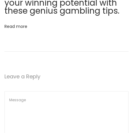
your winning potential with
o
n
these genius gambling tips.
t
n
o
Read more
t
h
e
W
o
r
Leave a Reply
l
d
o
f
C
a
s