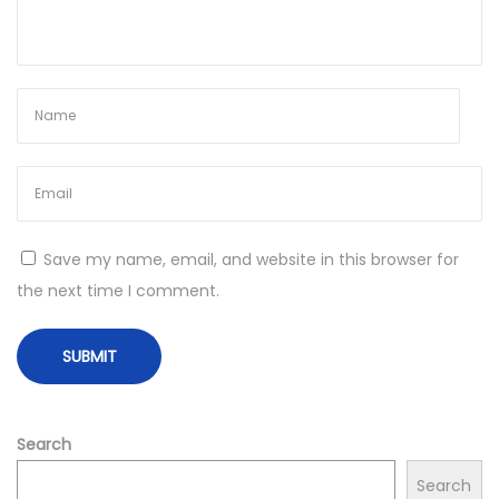
i
n
o
T
h
r
i
l
Save my name, email, and website in this browser for
l
the next time I comment.
s
N
E
e
m
x
o
t
c
Search
p
i
Search
o
o