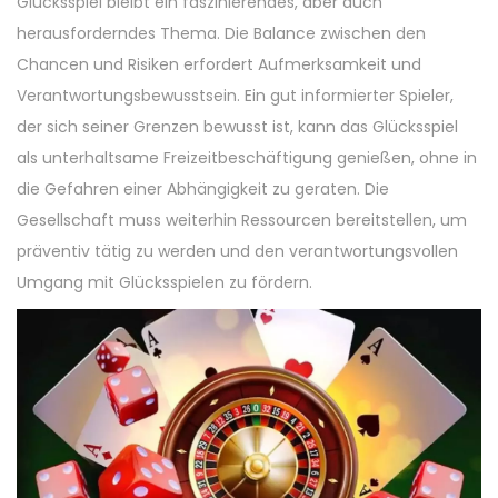
Glücksspiel bleibt ein faszinierendes, aber auch
herausforderndes Thema. Die Balance zwischen den
Chancen und Risiken erfordert Aufmerksamkeit und
Verantwortungsbewusstsein. Ein gut informierter Spieler,
der sich seiner Grenzen bewusst ist, kann das Glücksspiel
als unterhaltsame Freizeitbeschäftigung genießen, ohne in
die Gefahren einer Abhängigkeit zu geraten. Die
Gesellschaft muss weiterhin Ressourcen bereitstellen, um
präventiv tätig zu werden und den verantwortungsvollen
Umgang mit Glücksspielen zu fördern.