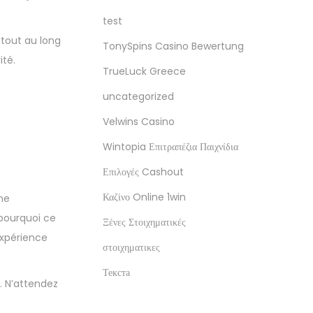
test
 tout au long
TonySpins Casino Bewertung
ité.
TrueLuck Greece
uncategorized
Velwins Casino
Wintopia Επιτραπέζια Παιχνίδια
Επιλογές Cashout
Καζίνο Online 1win
ne
 pourquoi ce
Ξένες Στοιχηματικές
expérience
στοιχηματικες
Текста
. N’attendez