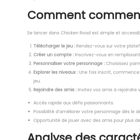
Comment commence
Se lancer dans Chicken Road est simple et accessib
Télécharger le jeu :
Rendez-vous sur votre platef
Créer un compte :
Inscrivez-vous en remplissant 
Personnaliser votre personnage :
Choisissez parm
Explorer les niveaux :
Une fois inscrit, commencez
jeu.
Rejoindre des amis :
Invitez vos amis à rejoindre
Accès rapide aux défis passionnants.
Possibilité d’améliorer votre personnage dès le d
Opportunité de jouer avec des amis pour plus de p
Analyse des caract