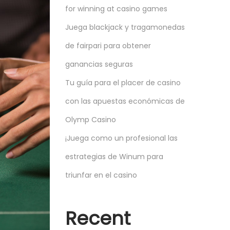
for winning at casino games
Juega blackjack y tragamonedas
de fairpari para obtener
ganancias seguras
Tu guía para el placer de casino
con las apuestas económicas de
Olymp Casino
¡Juega como un profesional las
estrategias de Winum para
triunfar en el casino
Recent