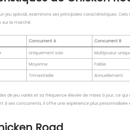
n jeu spécial, examinons ses principales caractéristiques. Cela 
 sur le marché.
Concurrent A
Concurrent B
r
Uniquement solo
Multijoueur uniq
Moyenne
Faible
Trimestrielle
Annuellement
 de jeu variés et sa fréquence élevée de mises à jour, ce qui 
 à ses concurrents, il offre une expérience plus personnalisée 
Chicken Road