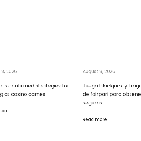
 8, 2026
August 8, 2026
ri’s confirmed strategies for
Juega blackjack y tra
ng at casino games
de fairpari para obten
seguras
more
Read more