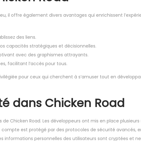
u, il offre également divers avantages qui enrichissent l’expéri
lissez des liens.
capacités stratégiques et décisionnelles.
ptivant avec des graphismes attrayants.
es, facilitant l’accès pour tous.
vilégiée pour ceux qui cherchent à s’amuser tout en développa
ité dans Chicken Road
ers de Chicken Road. Les développeurs ont mis en place plusieur
e compte est protégé par des protocoles de sécurité avancés,
es informations personnelles des utilisateurs sont cryptées et n