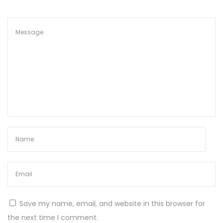
t
l
a
i
r
:
ч
е
с
т
н
ы
й
о
Save my name, email, and website in this browser for
б
the next time I comment.
з