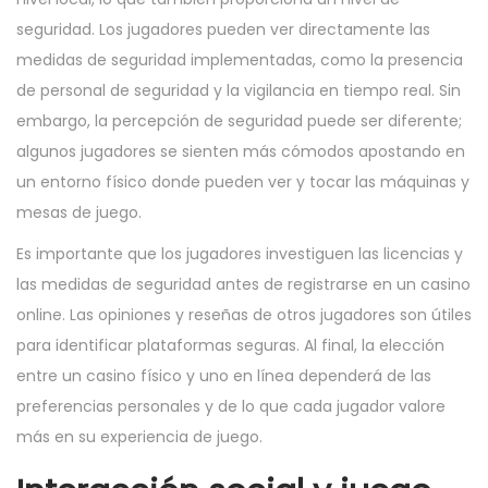
seguridad. Los jugadores pueden ver directamente las
medidas de seguridad implementadas, como la presencia
de personal de seguridad y la vigilancia en tiempo real. Sin
embargo, la percepción de seguridad puede ser diferente;
algunos jugadores se sienten más cómodos apostando en
un entorno físico donde pueden ver y tocar las máquinas y
mesas de juego.
Es importante que los jugadores investiguen las licencias y
las medidas de seguridad antes de registrarse en un casino
online. Las opiniones y reseñas de otros jugadores son útiles
para identificar plataformas seguras. Al final, la elección
entre un casino físico y uno en línea dependerá de las
preferencias personales y de lo que cada jugador valore
más en su experiencia de juego.