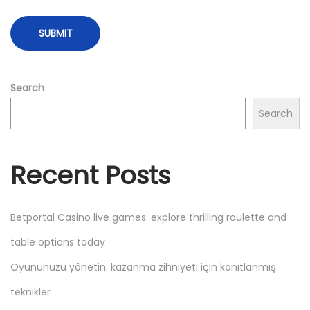
о
р
д
л
Search
я
Search
и
г
р
Recent Posts
о
к
о
Betportal Casino live games: explore thrilling roulette and
в
table options today
N
G
Oyununuzu yönetin: kazanma zihniyeti için kanıtlanmış
e
u
x
í
teknikler
t
a