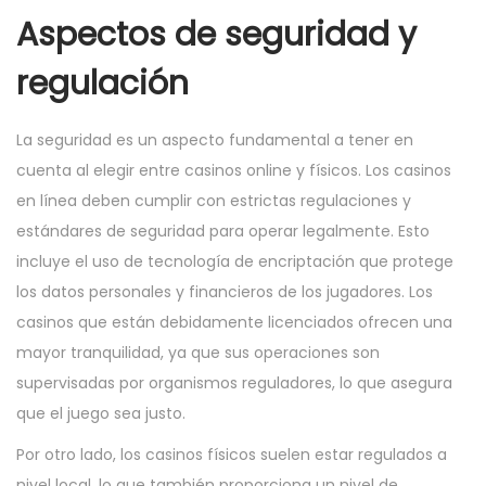
Aspectos de seguridad y
regulación
La seguridad es un aspecto fundamental a tener en
cuenta al elegir entre casinos online y físicos. Los casinos
en línea deben cumplir con estrictas regulaciones y
estándares de seguridad para operar legalmente. Esto
incluye el uso de tecnología de encriptación que protege
los datos personales y financieros de los jugadores. Los
casinos que están debidamente licenciados ofrecen una
mayor tranquilidad, ya que sus operaciones son
supervisadas por organismos reguladores, lo que asegura
que el juego sea justo.
Por otro lado, los casinos físicos suelen estar regulados a
nivel local, lo que también proporciona un nivel de