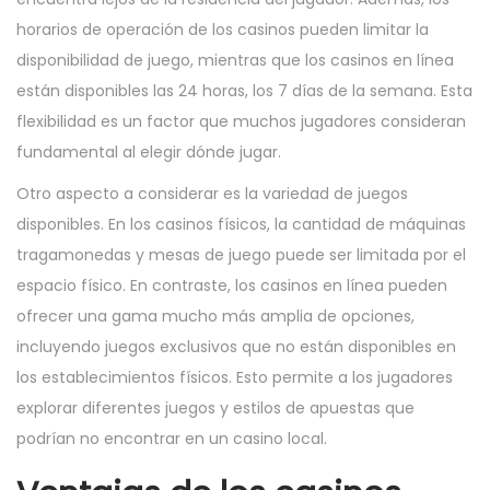
horarios de operación de los casinos pueden limitar la
disponibilidad de juego, mientras que los casinos en línea
están disponibles las 24 horas, los 7 días de la semana. Esta
flexibilidad es un factor que muchos jugadores consideran
fundamental al elegir dónde jugar.
Otro aspecto a considerar es la variedad de juegos
disponibles. En los casinos físicos, la cantidad de máquinas
tragamonedas y mesas de juego puede ser limitada por el
espacio físico. En contraste, los casinos en línea pueden
ofrecer una gama mucho más amplia de opciones,
incluyendo juegos exclusivos que no están disponibles en
los establecimientos físicos. Esto permite a los jugadores
explorar diferentes juegos y estilos de apuestas que
podrían no encontrar en un casino local.