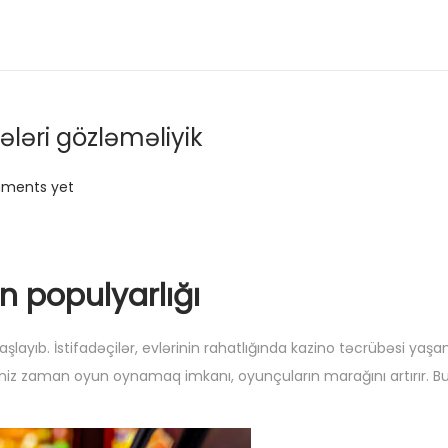
ələri gözləməliyik
ments yet
n populyarlığı
şlayıb. İstifadəçilər, evlərinin rahatlığında kazino təcrübəsi yaşa
iniz zaman oyun oynamaq imkanı, oyunçuların marağını artırır. 