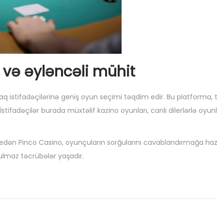
 və əyləncəli mühit
q istifadəçilərinə geniş oyun seçimi təqdim edir. Bu platforma, 
tifadəçilər burada müxtəlif kazino oyunları, canlı dilerlərlə oyu
 edən Pinco Casino, oyunçuların sorğularını cavablandırmağa hazır
dulmaz təcrübələr yaşadır.