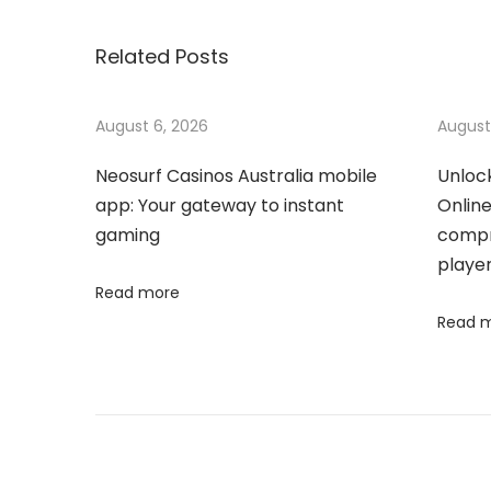
s
i
в
Related Posts
o
ы
t
u
е
s
п
August 6, 2026
August
n
p
р
Neosurf Casinos Australia mobile
Unloc
o
и
a
app: Your gateway to instant
Online
s
к
gaming
compr
t
л
v
playe
:
ю
Read more
ч
i
Read 
е
н
g
и
я
a
д
л