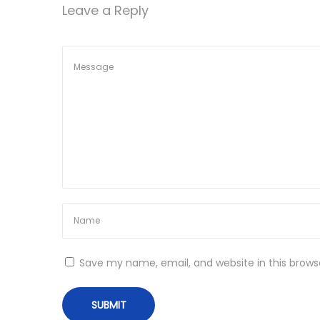
t
Leave a Reply
я
х
i
а
o
й
р
n
о
л
л
е
р
о
в
к
Save my name, email, and website in this brows
а
к
P