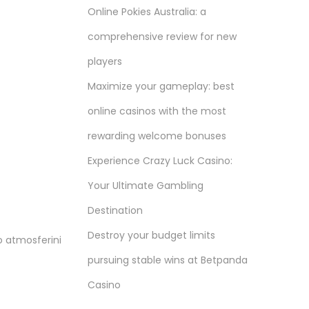
Online Pokies Australia: a
comprehensive review for new
players
Maximize your gameplay: best
online casinos with the most
rewarding welcome bonuses
Experience Crazy Luck Casino:
Your Ultimate Gambling
Destination
Destroy your budget limits
no atmosferini
pursuing stable wins at Betpanda
Casino