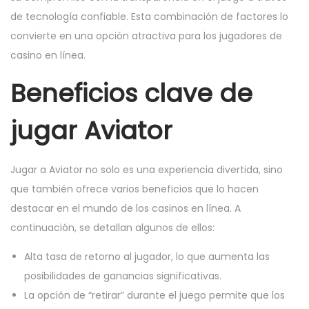
de tecnología confiable. Esta combinación de factores lo
convierte en una opción atractiva para los jugadores de
casino en línea.
Beneficios clave de
jugar Aviator
Jugar a Aviator no solo es una experiencia divertida, sino
que también ofrece varios beneficios que lo hacen
destacar en el mundo de los casinos en línea. A
continuación, se detallan algunos de ellos:
Alta tasa de retorno al jugador, lo que aumenta las
posibilidades de ganancias significativas.
La opción de “retirar” durante el juego permite que los