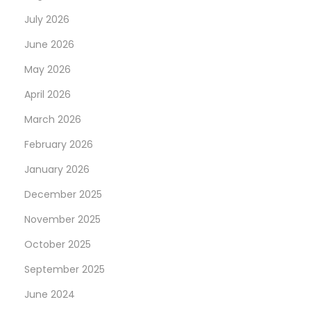
г
July 2026
о
д
June 2026
а
May 2026
N
P
April 2026
e
i
x
n
March 2026
t
-
February 2026
p
U
January 2026
o
p
December 2025
s
—
t
о
November 2025
:
ф
October 2025
и
September 2025
ц
и
June 2024