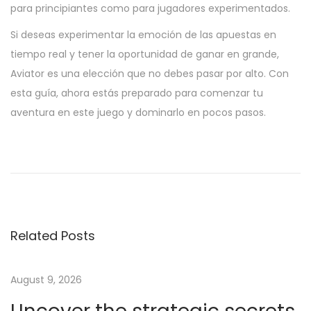
para principiantes como para jugadores experimentados.
Si deseas experimentar la emoción de las apuestas en
tiempo real y tener la oportunidad de ganar en grande,
Aviator es una elección que no debes pasar por alto. Con
esta guía, ahora estás preparado para comenzar tu
aventura en este juego y dominarlo en pocos pasos.
P
P
P
r
i
o
e
n
v
-
s
i
U
Related Posts
o
p
t
u
к
s
а
August 9, 2026
n
p
з