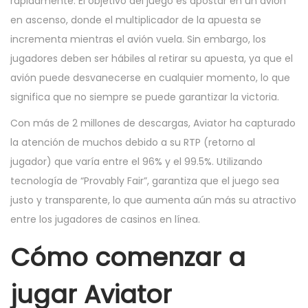
rápidamente. El objetivo del juego es apostar en un avión
en ascenso, donde el multiplicador de la apuesta se
incrementa mientras el avión vuela. Sin embargo, los
jugadores deben ser hábiles al retirar su apuesta, ya que el
avión puede desvanecerse en cualquier momento, lo que
significa que no siempre se puede garantizar la victoria.
Con más de 2 millones de descargas, Aviator ha capturado
la atención de muchos debido a su RTP (retorno al
jugador) que varía entre el 96% y el 99.5%. Utilizando
tecnología de “Provably Fair”, garantiza que el juego sea
justo y transparente, lo que aumenta aún más su atractivo
entre los jugadores de casinos en línea.
Cómo comenzar a
jugar Aviator