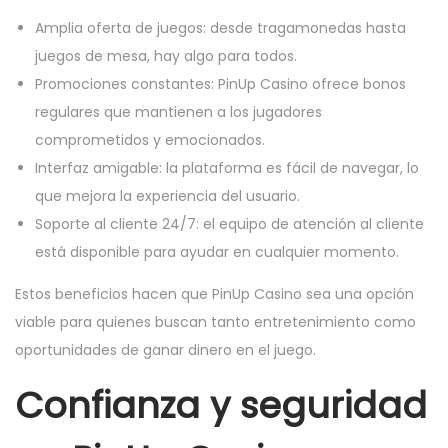
Amplia oferta de juegos: desde tragamonedas hasta
juegos de mesa, hay algo para todos.
Promociones constantes: PinUp Casino ofrece bonos
regulares que mantienen a los jugadores
comprometidos y emocionados.
Interfaz amigable: la plataforma es fácil de navegar, lo
que mejora la experiencia del usuario.
Soporte al cliente 24/7: el equipo de atención al cliente
está disponible para ayudar en cualquier momento.
Estos beneficios hacen que PinUp Casino sea una opción
viable para quienes buscan tanto entretenimiento como
oportunidades de ganar dinero en el juego.
Confianza y seguridad