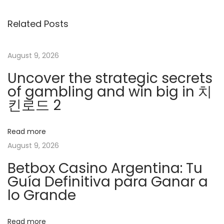
s
i
p
Related Posts
o
c
t
u
a
s
s
August 9, 2026
n
p
i
Uncover the strategic secrets
o
n
a
of gambling and win big in 치
s
o
킨로드 2
t
:
v
:
i
Read more
n
i
August 9, 2026
n
Betbox Casino Argentina: Tu
o
g
Guía Definitiva para Ganar a
v
lo Grande
a
a
t
i
Read more