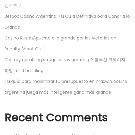
킨로드 2
u
r
Betbox Casino Argentina: Tu Guía Definitiva para Ganar a lo
e
Grande
p
Casino Rush: ¡Apuesta a lo grande por las victorias en
a
y
Penalty Shoot Out!
m
Destroy gambling struggles: Invigorating 에볼루션 크레이지
e
타임 fund handling
n
Tu guía para maximizar tu presupuesto en maxwin casino
t
o
argentina juega más inteligente gana más grande
p
t
Recent Comments
i
o
n