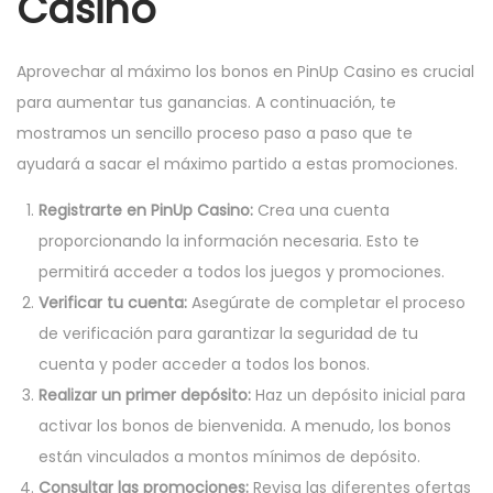
Casino
Aprovechar al máximo los bonos en PinUp Casino es crucial
para aumentar tus ganancias. A continuación, te
mostramos un sencillo proceso paso a paso que te
ayudará a sacar el máximo partido a estas promociones.
Registrarte en PinUp Casino:
Crea una cuenta
proporcionando la información necesaria. Esto te
permitirá acceder a todos los juegos y promociones.
Verificar tu cuenta:
Asegúrate de completar el proceso
de verificación para garantizar la seguridad de tu
cuenta y poder acceder a todos los bonos.
Realizar un primer depósito:
Haz un depósito inicial para
activar los bonos de bienvenida. A menudo, los bonos
están vinculados a montos mínimos de depósito.
Consultar las promociones:
Revisa las diferentes ofertas