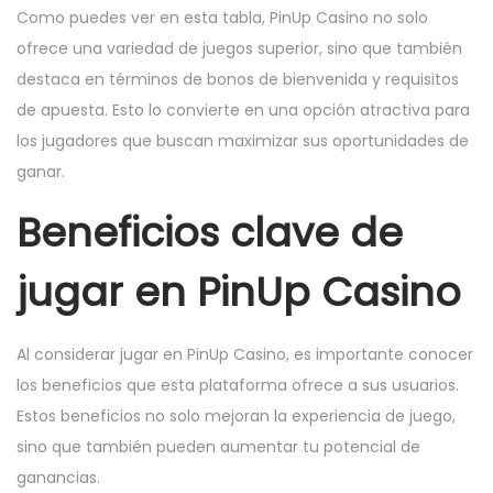
Como puedes ver en esta tabla, PinUp Casino no solo
ofrece una variedad de juegos superior, sino que también
destaca en términos de bonos de bienvenida y requisitos
de apuesta. Esto lo convierte en una opción atractiva para
los jugadores que buscan maximizar sus oportunidades de
ganar.
Beneficios clave de
jugar en PinUp Casino
Al considerar jugar en PinUp Casino, es importante conocer
los beneficios que esta plataforma ofrece a sus usuarios.
Estos beneficios no solo mejoran la experiencia de juego,
sino que también pueden aumentar tu potencial de
ganancias.