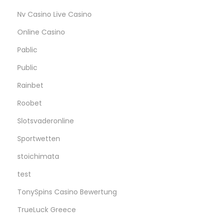
t
Nv Casino Live Casino
r
Online Casino
a
Pablic
g
a
Public
m
Rainbet
o
Roobet
n
e
Slotsvaderonline
d
Sportwetten
a
stoichimata
s
test
y
c
TonySpins Casino Bewertung
a
TrueLuck Greece
r