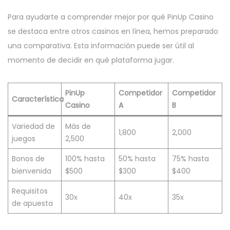
Para ayudarte a comprender mejor por qué PinUp Casino
se destaca entre otros casinos en línea, hemos preparado
una comparativa. Esta información puede ser útil al
momento de decidir en qué plataforma jugar.
PinUp
Competidor
Competidor
Característica
Casino
A
B
Variedad de
Más de
1,800
2,000
juegos
2,500
Bonos de
100% hasta
50% hasta
75% hasta
bienvenida
$500
$300
$400
Requisitos
30x
40x
35x
de apuesta