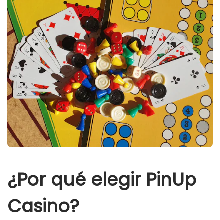
¿Por qué elegir PinUp
Casino?