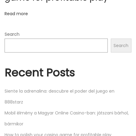
o
d
d
Read more
n
e
n
u
Search
l
Search
t
i
Recent Posts
m
a
t
Siente la adrenalina: descubre el poder del juego en
e
888starz
g
a
Mobil élmény a Magyar Online Casino-ban: játszani bárhol,
m
bármikor
b
How to polish your casino game for profitable play