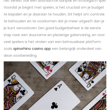
het vereist ook een doordachte aanpak en strategisch spel.
n
n
n
Voordat je begint met spelen, is het cruciaal om je budget
te bepalen en je daaraan te houden. Dit helpt om controle
te behouden en te voorkomen dat je meer uitgeeft dan je
je kunt veroorloven. Een goed budgetbeheer is de eerste
stap naar een duurzame en plezierige gokervaring, en voor
veel spelers is het vinden van een betrouwbaar platform
zoals
spinorhino casino app
een belangrijk onderdeel van
deze voorbereiding.