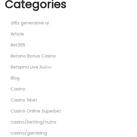
Categories
N
E
e
l
x
e
a16z generative ai
t
c
Article
p
t
o
r
Bet365
s
i
Betano Bonus Casino
t
f
Betspino Live Καζίνο
:
y
i
Blog
n
Casino
g
Casino 1xbet
c
Casinò Online Superbet
a
s
casino/betting/nutra
i
casino/gambling