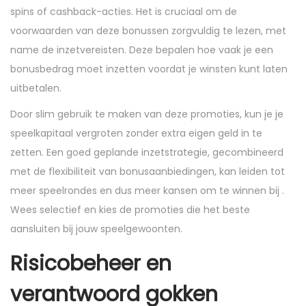
spins of cashback-acties. Het is cruciaal om de
voorwaarden van deze bonussen zorgvuldig te lezen, met
name de inzetvereisten. Deze bepalen hoe vaak je een
bonusbedrag moet inzetten voordat je winsten kunt laten
uitbetalen.
Door slim gebruik te maken van deze promoties, kun je je
speelkapitaal vergroten zonder extra eigen geld in te
zetten. Een goed geplande inzetstrategie, gecombineerd
met de flexibiliteit van bonusaanbiedingen, kan leiden tot
meer speelrondes en dus meer kansen om te winnen bij .
Wees selectief en kies de promoties die het beste
aansluiten bij jouw speelgewoonten.
Risicobeheer en
verantwoord gokken