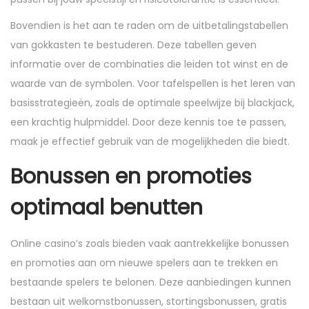
Bovendien is het aan te raden om de uitbetalingstabellen
van gokkasten te bestuderen. Deze tabellen geven
informatie over de combinaties die leiden tot winst en de
waarde van de symbolen. Voor tafelspellen is het leren van
basisstrategieën, zoals de optimale speelwijze bij blackjack,
een krachtig hulpmiddel. Door deze kennis toe te passen,
maak je effectief gebruik van de mogelijkheden die biedt.
Bonussen en promoties
optimaal benutten
Online casino’s zoals bieden vaak aantrekkelijke bonussen
en promoties aan om nieuwe spelers aan te trekken en
bestaande spelers te belonen. Deze aanbiedingen kunnen
bestaan uit welkomstbonussen, stortingsbonussen, gratis