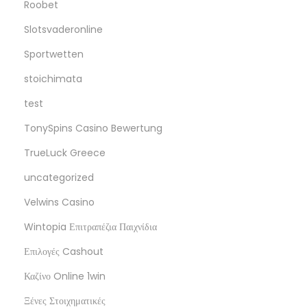
u
Roobet
r
Slotsvaderonline
w
Sportwetten
a
y
stoichimata
t
test
o
TonySpins Casino Bewertung
a
TrueLuck Greece
b
i
uncategorized
g
Velwins Casino
g
Wintopia Επιτραπέζια Παιχνίδια
e
r
Επιλογές Cashout
b
Καζίνο Online 1win
a
Ξένες Στοιχηματικές