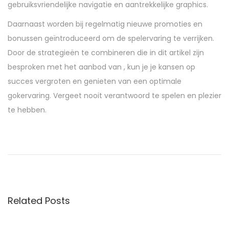
gebruiksvriendelijke navigatie en aantrekkelijke graphics.
Daarnaast worden bij regelmatig nieuwe promoties en
bonussen geïntroduceerd om de spelervaring te verrijken.
Door de strategieën te combineren die in dit artikel zijn
besproken met het aanbod van , kun je je kansen op
succes vergroten en genieten van een optimale
gokervaring. Vergeet nooit verantwoord te spelen en plezier
te hebben.
P
P
T
r
e
o
e
s
v
t
s
i
l
Related Posts
o
y
t
u
k