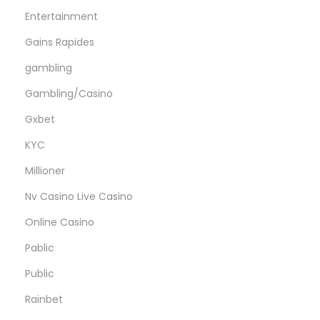
n
Entertainment
o
t
Gains Rapides
h
gambling
r
Gambling/Casino
i
Gxbet
l
l
KYC
s
Millioner
:
Nv Casino Live Casino
P
l
Online Casino
a
Pablic
y
Public
y
Rainbet
o