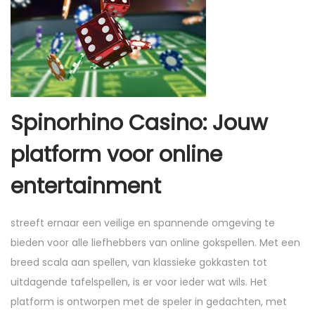
Spinorhino Casino: Jouw
platform voor online
entertainment
streeft ernaar een veilige en spannende omgeving te
bieden voor alle liefhebbers van online gokspellen. Met een
breed scala aan spellen, van klassieke gokkasten tot
uitdagende tafelspellen, is er voor ieder wat wils. Het
platform is ontworpen met de speler in gedachten, met