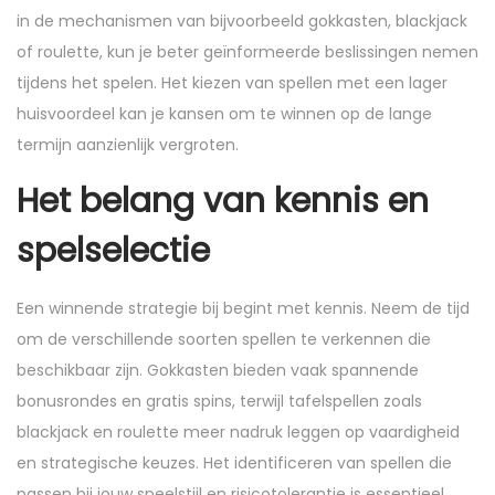
in de mechanismen van bijvoorbeeld gokkasten, blackjack
of roulette, kun je beter geïnformeerde beslissingen nemen
tijdens het spelen. Het kiezen van spellen met een lager
huisvoordeel kan je kansen om te winnen op de lange
termijn aanzienlijk vergroten.
Het belang van kennis en
spelselectie
Een winnende strategie bij begint met kennis. Neem de tijd
om de verschillende soorten spellen te verkennen die
beschikbaar zijn. Gokkasten bieden vaak spannende
bonusrondes en gratis spins, terwijl tafelspellen zoals
blackjack en roulette meer nadruk leggen op vaardigheid
en strategische keuzes. Het identificeren van spellen die
passen bij jouw speelstijl en risicotolerantie is essentieel.