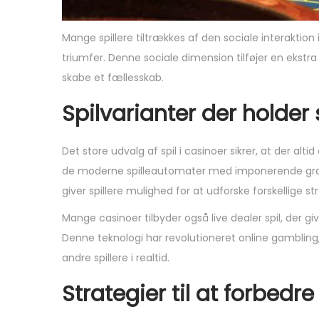
Mange spillere tiltrækkes af den sociale interaktion
triumfer. Denne sociale dimension tilføjer en ekstra l
skabe et fællesskab.
Spilvarianter der holder
Det store udvalg af spil i casinoer sikrer, at der alt
de moderne spilleautomater med imponerende grafik 
giver spillere mulighed for at udforske forskellige stra
Mange casinoer tilbyder også live dealer spil, der g
Denne teknologi har revolutioneret online gambling, 
andre spillere i realtid.
Strategier til at forbedr