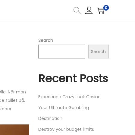
0
Search
Search
Recent Posts
olle. Når man
Experience Crazy Luck Casino:
 spillet på.
Your Ultimate Gambling
skaber
Destination
Destroy your budget limits