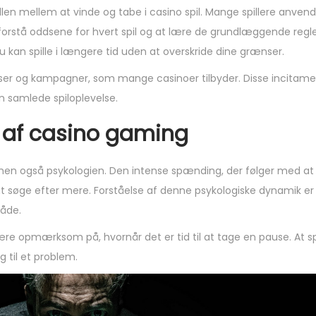
n mellem at vinde og tabe i casino spil. Mange spillere anvende
forstå oddsene for hvert spil og at lære de grundlæggende regle
t du kan spille i længere tid uden at overskride dine grænser.
ser og kampagner, som mange casinoer tilbyder. Disse incitame
din samlede spiloplevelse.
t af casino gaming
, men også psykologien. Den intense spænding, der følger med at s
at søge efter mere. Forståelse af denne psykologiske dynamik er v
måde.
ære opmærksom på, hvornår det er tid til at tage en pause. At sp
ig til et problem.