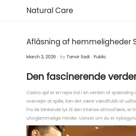
Natural Care
S
S
k
k
i
i
Aflåsning af hemmeligheder S
p
p
t
t
.
.
P
P
March 3, 2026
by
Tanvir Sadi
Public
o
o
o
o
n
c
s
s
Den fascinerende verden
a
o
t
t
v
n
e
e
i
t
Casino spil er en rejse ind i en verden af spænding 
d
d
g
e
overvejer at spille, kan det være værdifuldt at ud
o
i
a
n
Fra de blinkende lys til den intense atmosfære, er 
n
n
t
t
uforglemmelige minder. Uanset om du er nybegynder e
i
o