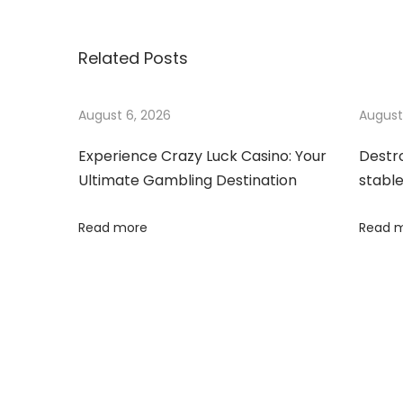
v
g
s
i
ö
Related Posts
o
r
t
u
e
s
n
August 6, 2026
August
n
p
c
Experience Crazy Luck Casino: Your
Destro
o
a
a
Ultimate Gambling Destination
stabl
s
s
t
i
v
Read more
Read 
:
n
o
i
u
p
g
p
l
a
e