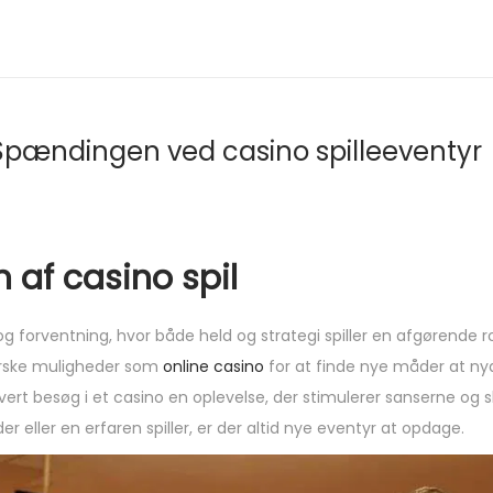
pændingen ved casino spilleeventyr
 af casino spil
og forventning, hvor både held og strategi spiller en afgørende r
forske muligheder som
online casino
for at finde nye måder at nyde
hvert besøg i et casino en oplevelse, der stimulerer sanserne og 
ller en erfaren spiller, er der altid nye eventyr at opdage.