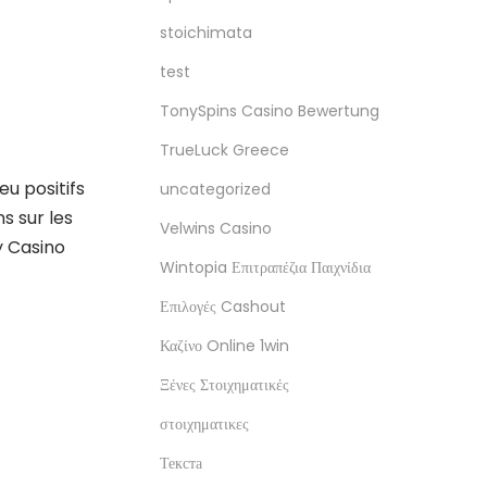
stoichimata
test
TonySpins Casino Bewertung
TrueLuck Greece
eu positifs
uncategorized
s sur les
Velwins Casino
y Casino
Wintopia Επιτραπέζια Παιχνίδια
Επιλογές Cashout
Καζίνο Online 1win
Ξένες Στοιχηματικές
στοιχηματικες
Текста