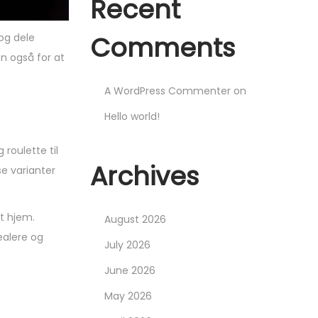
Recent
Comments
 og dele
en også for at
A WordPress Commenter
on
Hello world!
 roulette til
Archives
e varianter
et hjem.
August 2026
ealere og
July 2026
June 2026
May 2026