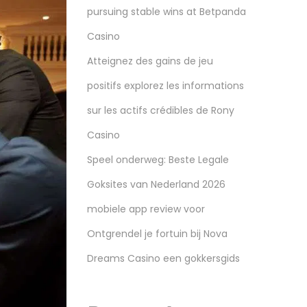
pursuing stable wins at Betpanda
Casino
Atteignez des gains de jeu
positifs explorez les informations
sur les actifs crédibles de Rony
Casino
Speel onderweg: Beste Legale
Goksites van Nederland 2026
mobiele app review voor
Ontgrendel je fortuin bij Nova
Dreams Casino een gokkersgids