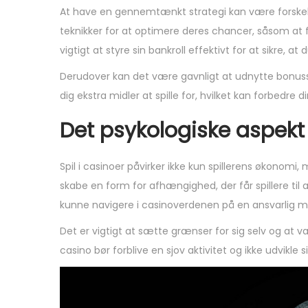
At have en gennemtænkt strategi kan være forskelle
teknikker for at optimere deres chancer, såsom at 
vigtigt at styre sin bankroll effektivt for at sikre, a
Derudover kan det være gavnligt at udnytte bonus
dig ekstra midler at spille for, hvilket kan forbedre 
Det psykologiske aspek
Spil i casinoer påvirker ikke kun spillerens økonomi
skabe en form for afhængighed, der får spillere til 
kunne navigere i casinoverdenen på en ansvarlig 
Det er vigtigt at sætte grænser for sig selv og at v
casino bør forblive en sjov aktivitet og ikke udvikle s