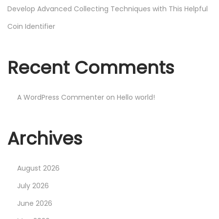
Develop Advanced Collecting Techniques with This Helpful
Coin Identifier
Recent Comments
A WordPress Commenter
on
Hello world!
Archives
August 2026
July 2026
June 2026