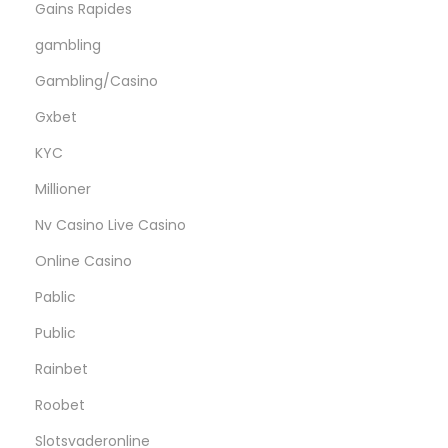
Gains Rapides
gambling
Gambling/Casino
Gxbet
KYC
Millioner
Nv Casino Live Casino
Online Casino
Pablic
Public
Rainbet
Roobet
Slotsvaderonline