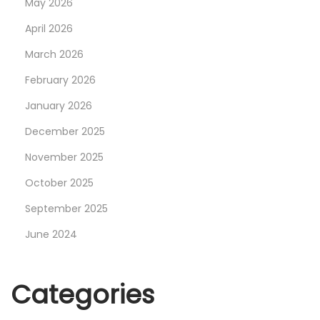
May 2026
April 2026
March 2026
February 2026
January 2026
December 2025
November 2025
October 2025
September 2025
June 2024
Categories